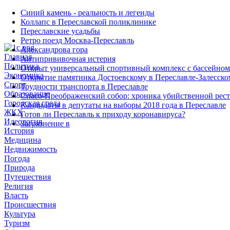
Синий камень - реальность и легенды
Коллапс в Переславской поликлинике
Переславские усадьбы
Ретро поезд Москва-Переславль
Александрова гора
Главная
Антипрививочная истерия
Политика
Открыт универсальный спортивный комплекс с бассейном
Экономика
Открытие памятника Достоевскому в Переславле-Залесско
Спорт
Трудности транспорта в Переславле
Образование
Спасо-Преображенский собор: хроника убийственной рес
Городская среда
Кандидаты в депутаты на выборы 2018 года в Переславле
ЖКХ
Готов ли Переславль к приходу коронавируса?
Идеология
Загрязнение в
История
Медицина
Недвижимость
Погода
Природа
Путешествия
Религия
Власть
Происшествия
Культура
Туризм