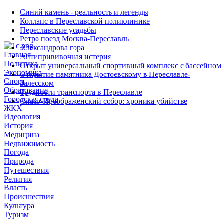
Синий камень - реальность и легенды
Коллапс в Переславской поликлинике
Переславские усадьбы
Ретро поезд Москва-Переславль
Александрова гора
Главная
Антипрививочная истерия
Политика
Открыт универсальный спортивный комплекс с бассейном
Экономика
Открытие памятника Достоевскому в Переславле-
Спорт
Залесском
Образование
Трудности транспорта в Переславле
Городская среда
Спасо-Преображенский собор: хроника убийстве
ЖКХ
Идеология
История
Медицина
Недвижимость
Погода
Природа
Путешествия
Религия
Власть
Происшествия
Культура
Туризм