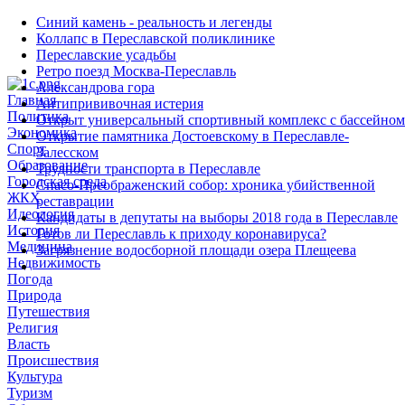
Синий камень - реальность и легенды
Коллапс в Переславской поликлинике
Переславские усадьбы
Ретро поезд Москва-Переславль
Александрова гора
Главная
Антипрививочная истерия
Политика
Открыт универсальный спортивный комплекс с бассейном
Экономика
Открытие памятника Достоевскому в Переславле-
Спорт
Залесском
Образование
Трудности транспорта в Переславле
Городская среда
Спасо-Преображенский собор: хроника убийственной
ЖКХ
реставрации
Идеология
Кандидаты в депутаты на выборы 2018 года в Переславле
История
Готов ли Переславль к приходу коронавируса?
Медицина
Загрязнение водосборной площади озера Плещеева
Недвижимость
Погода
Природа
Путешествия
Религия
Власть
Происшествия
Культура
Туризм