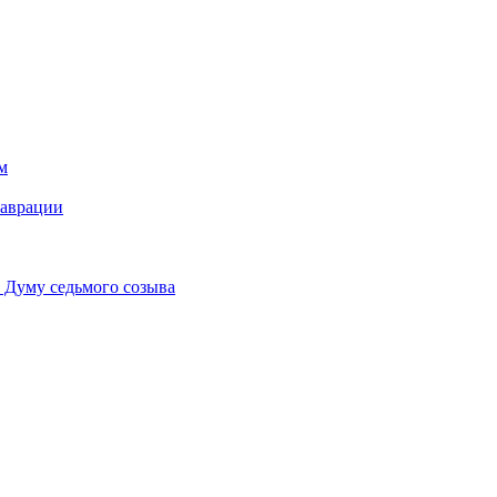
м
таврации
 Думу седьмого созыва