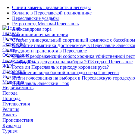
Синий камень - реальность и легенды
Коллапс в Переславской поликлинике
Переславские усадьбы
Ретро поезд Москва-Переславль
Александрова гора
Главная
Антипрививочная истерия
Политика
Открыт универсальный спортивный комплекс с бассейном
Экономика
Открытие памятника Достоевскому в Переславле-Залесско
Спорт
Трудности транспорта в Переславле
Образование
Спасо-Преображенский собор: хроника убийственной рес
Городская среда
Кандидаты в депутаты на выборы 2018 года в Переславле
ЖКХ
Готов ли Переславль к приходу коронавируса?
Идеология
Загрязнение водосборной площади озера Плещеева
История
Итоги голосования на выборах в Переславскую городскую
Медицина
Переславль-Залесский - гор
Недвижимость
Погода
Природа
Путешествия
Религия
Власть
Происшествия
Культура
Туризм