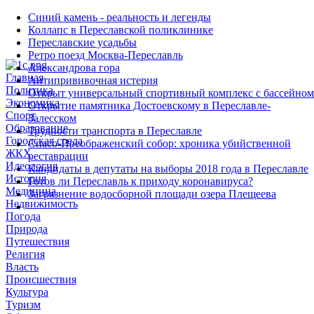
Синий камень - реальность и легенды
Коллапс в Переславской поликлинике
Переславские усадьбы
Ретро поезд Москва-Переславль
Александрова гора
Главная
Антипрививочная истерия
Политика
Открыт универсальный спортивный комплекс с бассейном
Экономика
Открытие памятника Достоевскому в Переславле-
Спорт
Залесском
Образование
Трудности транспорта в Переславле
Городская среда
Спасо-Преображенский собор: хроника убийственной
ЖКХ
реставрации
Идеология
Кандидаты в депутаты на выборы 2018 года в Переславле
История
Готов ли Переславль к приходу коронавируса?
Медицина
Загрязнение водосборной площади озера Плещеева
Недвижимость
Погода
Природа
Путешествия
Религия
Власть
Происшествия
Культура
Туризм