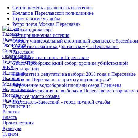
Синий камень - реальность и легенды
Коллапс в Переславской поликлинике
Переславские усадьбы
Ретро поезд Москва-Переславль
Александрова гора
Главная
Антипрививочная истерия
Политика
Открыт универсальный спортивный комплекс с бассейном
Экономика
Открытие памятника Достоевскому в Переславле-
Спорт
Залесском
Образование
Трудности транспорта в Переславле
Городская среда
Спасо-Преображенский собор: хроника убийственной
ЖКХ
реставрации
Идеология
Кандидаты в депутаты на выборы 2018 года в Переславле
История
Готов ли Переславль к приходу коронавируса?
Медицина
Загрязнение водосборной площади озера Плещеева
Недвижимость
Итоги голосования на выборах в Переславскую городскую
Погода
Думу седьмого созыва
Природа
Переславль-Залесский - город трудной судьбы
Путешествия
Религия
Власть
Происшествия
Культура
Туризм