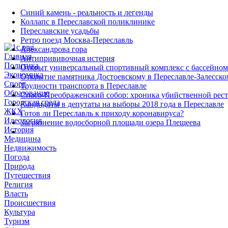
Синий камень - реальность и легенды
Коллапс в Переславской поликлинике
Переславские усадьбы
Ретро поезд Москва-Переславль
Александрова гора
Главная
Антипрививочная истерия
Политика
Открыт универсальный спортивный комплекс с бассейном
Экономика
Открытие памятника Достоевскому в Переславле-Залесско
Спорт
Трудности транспорта в Переславле
Образование
Спасо-Преображенский собор: хроника убийственной рес
Городская среда
Кандидаты в депутаты на выборы 2018 года в Переславле
ЖКХ
Готов ли Переславль к приходу коронавируса?
Идеология
Загрязнение водосборной площади озера Плещеева
История
Медицина
Недвижимость
Погода
Природа
Путешествия
Религия
Власть
Происшествия
Культура
Туризм