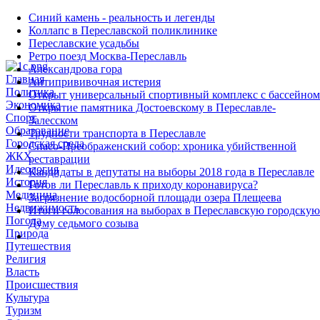
Синий камень - реальность и легенды
Коллапс в Переславской поликлинике
Переславские усадьбы
Ретро поезд Москва-Переславль
Александрова гора
Главная
Антипрививочная истерия
Политика
Открыт универсальный спортивный комплекс с бассейном
Экономика
Открытие памятника Достоевскому в Переславле-
Спорт
Залесском
Образование
Трудности транспорта в Переславле
Городская среда
Спасо-Преображенский собор: хроника убийственной
ЖКХ
реставрации
Идеология
Кандидаты в депутаты на выборы 2018 года в Переславле
История
Готов ли Переславль к приходу коронавируса?
Медицина
Загрязнение водосборной площади озера Плещеева
Недвижимость
Итоги голосования на выборах в Переславскую городскую
Погода
Думу седьмого созыва
Природа
Путешествия
Религия
Власть
Происшествия
Культура
Туризм