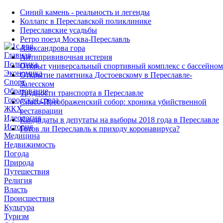
Синий камень - реальность и легенды
Коллапс в Переславской поликлинике
Переславские усадьбы
Ретро поезд Москва-Переславль
Александрова гора
Главная
Антипрививочная истерия
Политика
Открыт универсальный спортивный комплекс с бассейном
Экономика
Открытие памятника Достоевскому в Переславле-
Спорт
Залесском
Образование
Трудности транспорта в Переславле
Городская среда
Спасо-Преображенский собор: хроника убийственной
ЖКХ
реставрации
Идеология
Кандидаты в депутаты на выборы 2018 года в Переславле
История
Готов ли Переславль к приходу коронавируса?
Медицина
Недвижимость
Погода
Природа
Путешествия
Религия
Власть
Происшествия
Культура
Туризм