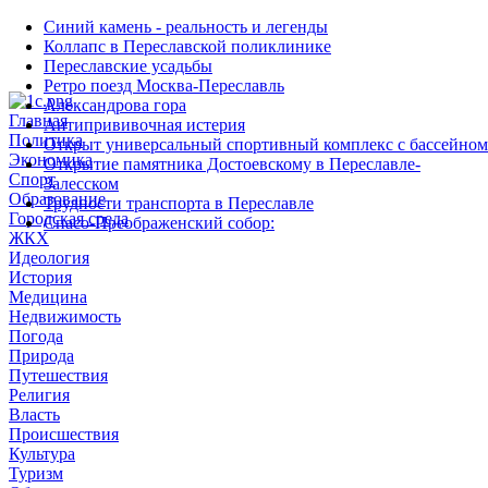
Синий камень - реальность и легенды
Коллапс в Переславской поликлинике
Переславские усадьбы
Ретро поезд Москва-Переславль
Александрова гора
Главная
Антипрививочная истерия
Политика
Открыт универсальный спортивный комплекс с бассейном
Экономика
Открытие памятника Достоевскому в Переславле-
Спорт
Залесском
Образование
Трудности транспорта в Переславле
Городская среда
Спасо-Преображенский собор:
ЖКХ
Идеология
История
Медицина
Недвижимость
Погода
Природа
Путешествия
Религия
Власть
Происшествия
Культура
Туризм